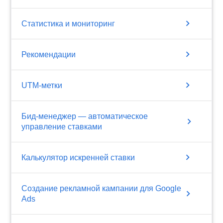
chevron_right
Статистика и мониторинг
chevron_right
Рекомендации
chevron_right
UTM-метки
Бид-менеджер — автоматическое
chevron_right
управление ставками
chevron_right
Калькулятор искренней ставки
Создание рекламной кампании для Google
chevron_right
Ads