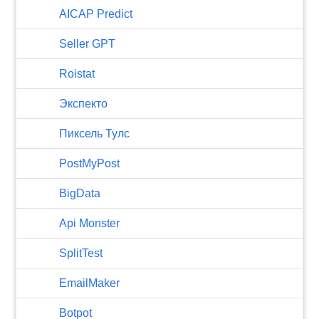
AICAP Predict
Seller GPT
Roistat
Экспекто
Пиксель Тулс
PostMyPost
BigData
Api Monster
SplitTest
EmailMaker
Botpot