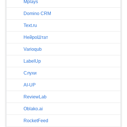
Mplays
Domino CRM
Text.ru
НейроШтат
Varioqub
LabelUp
Слухи
AI-UP
ReviewLab
Oblako.ai
RocketFeed