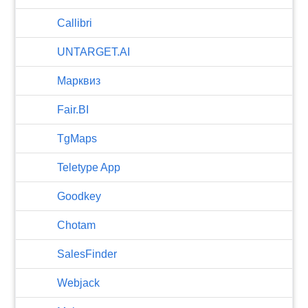
Callibri
UNTARGET.AI
Марквиз
Fair.BI
TgMaps
Teletype App
Goodkey
Chotam
SalesFinder
Webjack