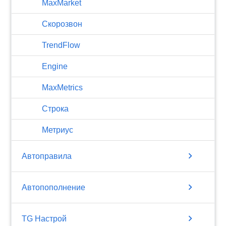
MaxMarket
Скорозвон
TrendFlow
Engine
MaxMetrics
Строка
Метриус
chevron_right
Автоправила
chevron_right
Автопополнение
chevron_right
TG Настрой