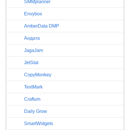
SMMplanner
Envybox
AmberData DMP
Андата
JagaJam
JetStat
CopyMonkey
TextMark
Craftum
​Daily Grow
SmartWidgets