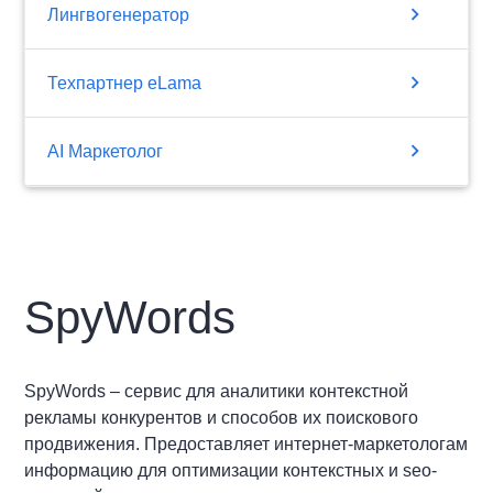
chevron_right
Лингвогенератор
chevron_right
Техпартнер eLama
chevron_right
AI Маркетолог
SpyWords
SpyWords – сервис для аналитики контекстной
рекламы конкурентов и способов их поискового
продвижения. Предоставляет интернет-маркетологам
информацию для оптимизации контекстных и seo-